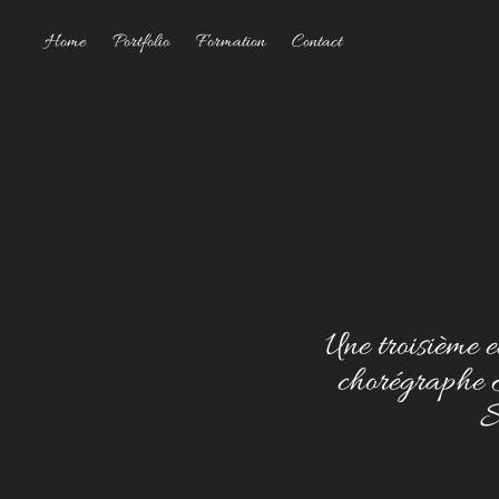
Home
Portfolio
Formation
Contact
Une troisième e
chorégraphe
S