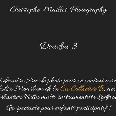
Christophe  Maillot  Photography
Doudou 3
t dernière série de photo pour ce contrat ave
 Elsa Mourlam de la
Cie Collective B
, ac
ébastien Belin multi-instrumentiste Lodévoi
Un spectacle pour enfants participatif !