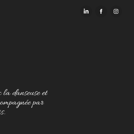
c la danseuse et
compagnée par
s.