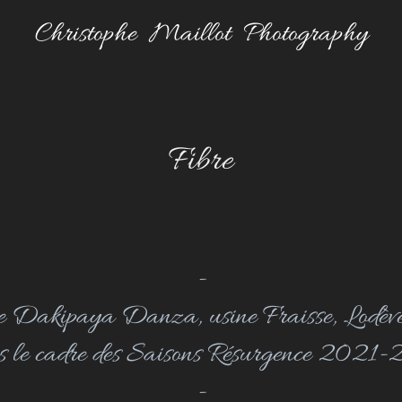
Christophe  Maillot  Photography
Fibre
-
e Dakipaya Danza, usine Fraisse, Lodève 
 le cadre des Saisons Résurgence 2021
-