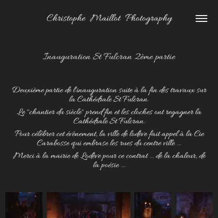
Christophe  Maillot  Photography
Inauguration St Fulcran 2ème partie
Deuxième partie de l'inauguration suite à la fin des travaux sur
la Cathédrale St Fulcran.
Le "chantier du siècle" prend fin et les cloches ont regagner la
Cathédrale St Fulcran.
Pour célébrer cet évènement, la
ville de lodève
fait appel à la
Cie
Carabosse
qui embrase les rues du centre ville ...
Merci à la mairie de Lodève pour ce contrat ... de la chaleur, de
la poésie ...