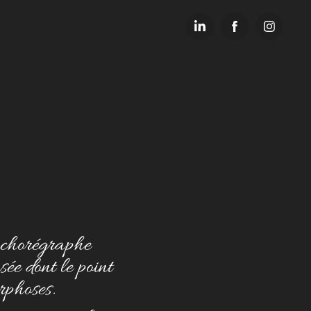
e chorégraphe
ée dont le point
rphoses.