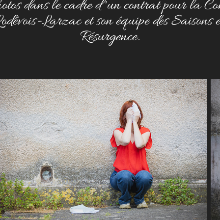
otos dans le cadre d 'un contrat pour la 
évois-Larzac et son équipe des Saisons et
Résurgence.