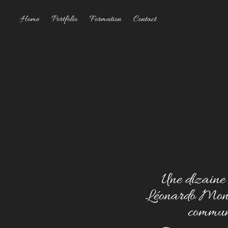
Home
Portfolio
Formation
Contact
Une dizaine 
Léonardo Montec
commun 