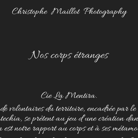
Christophe  Maillot  Photography
Nos corps étranges
Cie La Mentira.
de volontaires du territoire, encadrée par l
hia, se prêtent au jeu d’une création dans
est notre rapport au corps et à ses métamo